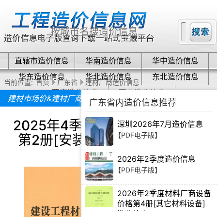
直辖市造价信息
华南造价信息
华中造价信息
华东造价信息
华北造价信息
东北造价信息
当前位置:
首页
广东省
建材厂商造价信息
西南造价信息
西北造价信息
建材市场价&建材厂商报价
广东省内造价信息推荐
2025年4季度材料厂商设备价格
深圳2026年7月造价信息
【PDF电子版】
第2册[安装材料]上部造价信息
2026年2季度造价信息
【PDF电子版】
2026年2季度材料厂商设备
价格第4册[其它材料设备]
造价信息