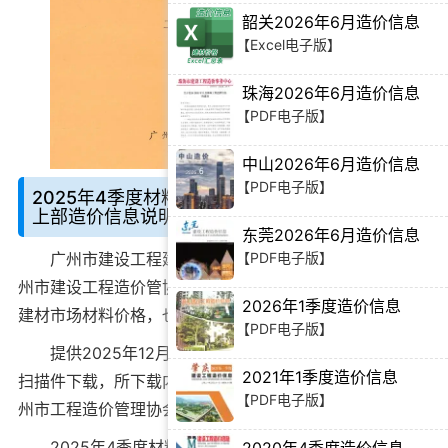
【PDF电子版】
韶关2026年6月造价信息
【Excel电子版】
珠海2026年6月造价信息
【PDF电子版】
中山2026年6月造价信息
【PDF电子版】
2025年4季度材料厂商设备价格第2册[安装材料]
上部造价信息说明：
东莞2026年6月造价信息
【PDF电子版】
广州市建设工程建材市场价格期刊PDF扫描件，由广
州市建设工程造价管协会官方在2025年12月发布的广州市
2026年1季度造价信息
建材市场材料价格，也是广州市地区建材厂商报价。
【PDF电子版】
提供
2025年12月
广州市建材厂商报价期刊pdf电子版
2021年1季度造价信息
扫描件下载，所下载内容是广州市建材厂商上报汇总至广
【PDF电子版】
州市工程造价管理协会后统计得出的建材市场材料价格。
2025年4季度材料厂商设备价格第2册[安装材料]上部