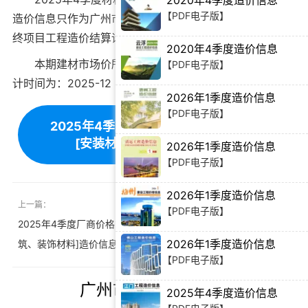
2020年4季度造价信息
【PDF电子版】
造价信息只作为广州市建筑市场材料价格辅助参考资料,最
终项目工程造价结算请以双方协商为准。
2020年4季度造价信息
本期建材市场价所属地区：广州,建材市场材料价格统
【PDF电子版】
计时间为：2025-12
2026年1季度造价信息
【PDF电子版】
2025年4季度材料厂商设备价格第2册
[安装材料]上部造价信息下载
2026年1季度造价信息
【PDF电子版】
2026年1季度造价信息
上一篇：
下一篇：
【PDF电子版】
2025年4季度厂商价格第1册[建
2025年4季度材料厂商设备价格
2026年1季度造价信息
筑、装饰材料]造价信息
第3册[安装材料]下部造价信息
【PDF电子版】
广州市造价信息推荐
2025年4季度造价信息