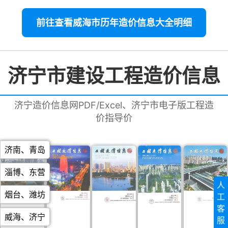
前往查看威海市历年造价信息大全明细
济宁市建设工程造价信息
济宁造价信息网PDF/Excel、济宁市电子版工程造
价指导价
济南
、
青岛
淄博
、
东营
人
烟台
、
潍坊
工
客
威海
、
济宁
服