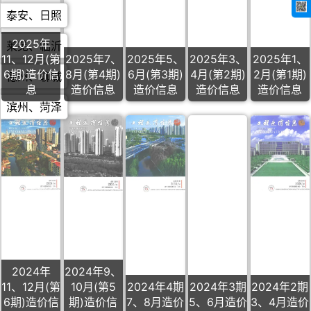
泰安
、
日照
2025年
莱芜
、
临沂
11、12月(第
2025年7、
2025年5、
2025年3、
2025年1、
6期)造价信
8月(第4期)
6月(第3期)
4月(第2期)
2月(第1期)
德州
、
聊城
息
造价信息
造价信息
造价信息
造价信息
滨州
、
菏泽
2024年
2024年9、
11、12月(第
10月(第5
2024年4期
2024年3期
2024年2期
6期)造价信
期)造价信
7、8月造价
5、6月造价
3、4月造价