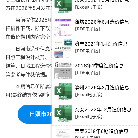
东营2026年5月造价信息
【Excel电子版】
方在
2026年5月
发布的建筑材料价格信息。
当前
提供2026年5月日照市工程造价信息PDF电子版
潍坊2026年6月造价信息
扫描件下载
，所下载造价信息与日照市造价管理站官方发
【PDF电子版】
布造价期刊内容完全一致。
济宁2021年1月造价信息
日照市造价信息电子版可为
日照工程造价招标投标
、
【PDF电子版】
日照工程设计概算
、
日照建设施工图预算
、
日照工程竣工
2026年1季度造价信息
结算
、
日照工程造价管理审计
等提供建筑材料价格编制决
【PDF电子版】
策参考与仲裁依据。
本期信息价所属地域：日照，对应时间为：2026年5
滨州2026年3月造价信息
【Excel电子版】
月(最终结算依据时间需根据工程双方签订合同为准)。
泰安2023年12月造价信息
日照市2026年5月造价信息下载
【Excel电子版】
莱芜2018年6期造价信息