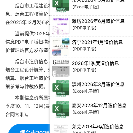
东营2026年5月造价信息
烟台市工程建设标准造价管理期刊
别名烟台造价信
【Excel电子版】
息、烟台工程核算价，由烟台市建设工程造价管理站官方
潍坊2026年6月造价信息
在
2025年12月
发布的建筑材料价格信息。
【PDF电子版】
当前
提供2025年4季度10、11、12月烟台市工程造价
信息PDF电子版扫描件下载
，所下载造价信息与烟台市造
济宁2021年1月造价信息
【PDF电子版】
价管理站官方发布造价期刊内容完全一致。
烟台市造价信息电子版可为
烟台工程造价招标投标
、
2026年1季度造价信息
烟台工程设计概算
、
烟台建设施工图预算
、
烟台工程竣工
【PDF电子版】
结算
、
烟台工程造价管理审计
等提供建筑材料价格编制决
滨州2026年3月造价信息
策参考与仲裁依据。
【Excel电子版】
本期信息价所属地域：烟台，对应时间为：2025年4
泰安2023年12月造价信息
季度10、11、12月(最终结算依据时间需根据工程双方签订
【Excel电子版】
合同为准)。
莱芜2018年6期造价信息
烟台市2025年4季度10、11、12月造价