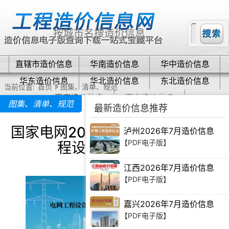
直辖市造价信息
华南造价信息
华中造价信息
华东造价信息
华北造价信息
东北造价信息
当前位置:
首页
图集、清单、规范
西南造价信息
西北造价信息
图集、清单、规范
最新造价信息推荐
国家电网2026年第一季度电网工
泸州2026年7月造价信息
【PDF电子版】
程设备材料信息价
江西2026年7月造价信息
【PDF电子版】
嘉兴2026年7月造价信息
【PDF电子版】