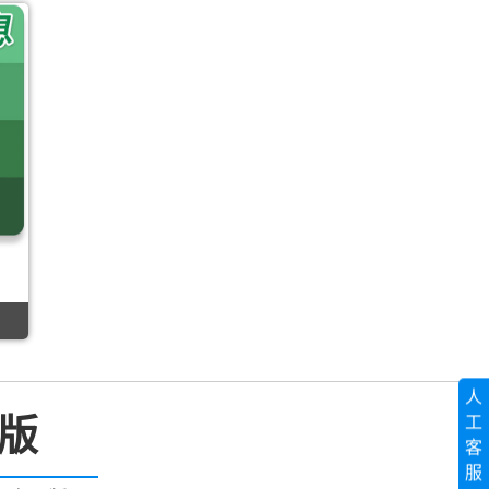
人
子版
工
客
服