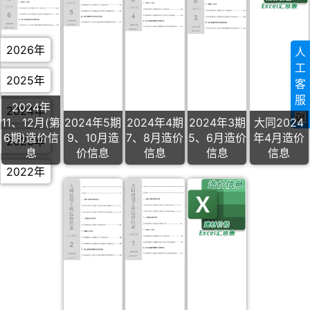
2026年
人
工
2025年
客
服
2024年
2024年
11、12月(第
2024年5期
2024年4期
2024年3期
大同2024
6期)造价信
9、10月造
7、8月造价
5、6月造价
年4月造价
2023年
息
价信息
信息
信息
信息
2022年