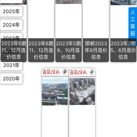
2025年
人
工
2024年
客
服
2023年
2023年6期
2023年6期
2023年5期
邯郸2023
2023年3期
11、12月造
11、12月造
9、10月造
年6月造价
5、6月造价
2022年
价信息
价信息
价信息
信息
信息
2021年
2020年