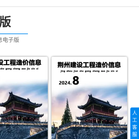
子版
信息电子版
人
工
客
服