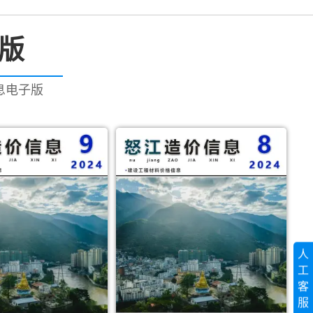
子版
信息电子版
人
工
客
服