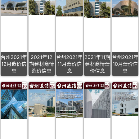
台州2021年
2021年12
台州2021年
2021年11期
台州2021年
12月造价信
期建材商情
11月造价信
建材商情造
10月造价信
息
造价信息
息
价信息
息