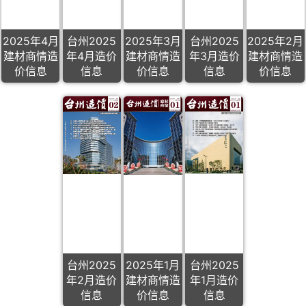
2025年4月
台州2025
2025年3月
台州2025
2025年2月
建材商情造
年4月造价
建材商情造
年3月造价
建材商情造
价信息
信息
价信息
信息
价信息
台州2025
2025年1月
台州2025
年2月造价
建材商情造
年1月造价
信息
价信息
信息