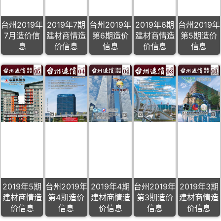
台州2019年
2019年7期
台州2019年
2019年6期
台州2019年
7月造价信
建材商情造
第6期造价
建材商情造
第5期造价
息
价信息
信息
价信息
信息
2019年5期
台州2019年
2019年4期
台州2019年
2019年3期
建材商情造
第4期造价
建材商情造
第3期造价
建材商情造
价信息
信息
价信息
信息
价信息