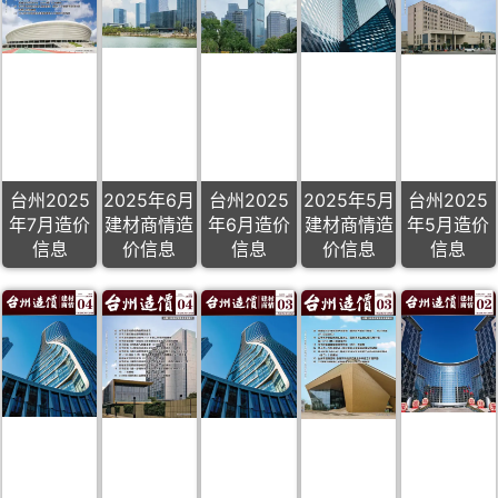
台州2025
2025年6月
台州2025
2025年5月
台州2025
年7月造价
建材商情造
年6月造价
建材商情造
年5月造价
信息
价信息
信息
价信息
信息