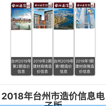
台州2019年
2019年2期
台州2019年
2019年1期
第2期造价
建材商情造
第1期造价
建材商情造
信息
价信息
信息
价信息
2018年台州市造价信息电
子版