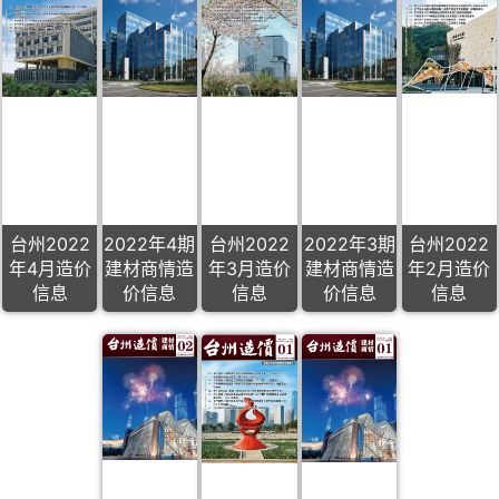
台州2022
2022年4期
台州2022
2022年3期
台州2022
年4月造价
建材商情造
年3月造价
建材商情造
年2月造价
信息
价信息
信息
价信息
信息