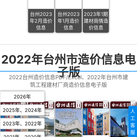
台州2023
台州2023
2023年1期
年2月造价
年1月造价
建材商情造
信息
信息
价信息
2022年台州市造价信息电
子版
2022台州造价信息PDF/Excel、2022年台州市建
筑工程建材厂商造价信息电子版
2026年
2025年
、
2024年
人
工
2023年
、
2022年
客
服