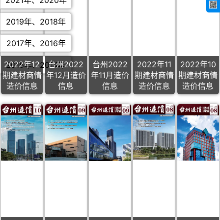
2021年
、
2020年
2019年
、
2018年
2017年
、
2016年
2022年12
台州2022
台州2022
2022年11
2022年10
2015年
、
2014年
期建材商情
年12月造价
年11月造价
期建材商情
期建材商情
造价信息
信息
信息
造价信息
造价信息