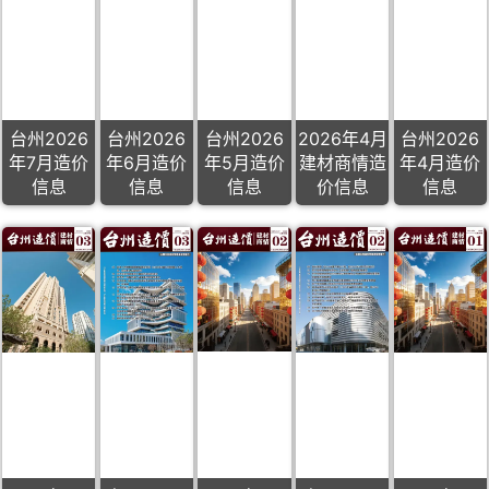
台州2026
台州2026
台州2026
2026年4月
台州2026
年7月造价
年6月造价
年5月造价
建材商情造
年4月造价
信息
信息
信息
价信息
信息