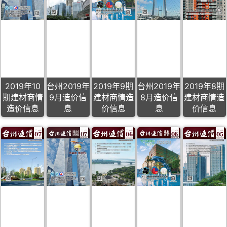
2019年10
台州2019年
2019年9期
台州2019年
2019年8期
期建材商情
9月造价信
建材商情造
8月造价信
建材商情造
造价信息
息
价信息
息
价信息