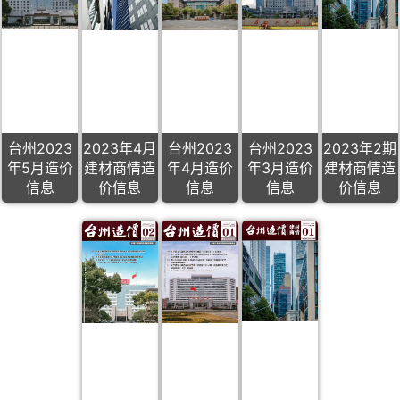
台州2023
2023年4月
台州2023
台州2023
2023年2期
年5月造价
建材商情造
年4月造价
年3月造价
建材商情造
信息
价信息
信息
信息
价信息