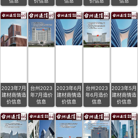
信息
价信息
信息
价信息
信息
2023年7月
台州2023
2023年6月
台州2023
2023年5月
建材商情造
年7月造价
建材商情造
年6月造价
建材商情造
价信息
信息
价信息
信息
价信息