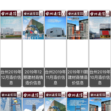
台州2019年
2019年12
台州2019年
2019年11期
台州2019年
12月造价信
期建材商情
11月造价信
建材商情造
10月造价信
息
造价信息
息
价信息
息