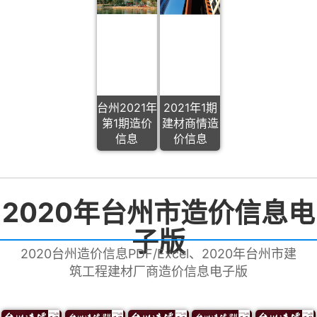
台州2021年
2021年1期
第1期造价
建材商情造
信息
价信息
2020年台州市造价信息电
子版
2020台州造价信息PDF/Excel、2020年台州市建
筑工程建材厂商造价信息电子版