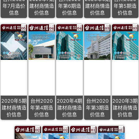
年7月造价
建材商情造
年第6期造
建材商情造
年第5期造
信息
价信息
价信息
价信息
价信息
2020年5期
台州2020
2020年4期
台州2020
2020年3期
建材商情造
年第4期造
建材商情造
年第3期造
建材商情造
价信息
价信息
价信息
价信息
价信息