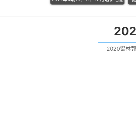
20
2020锡林