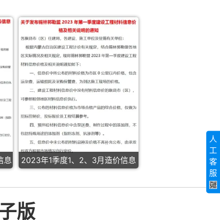
人
工
信息
2023年1季度1、2、3月造价信息
客
服
电子版