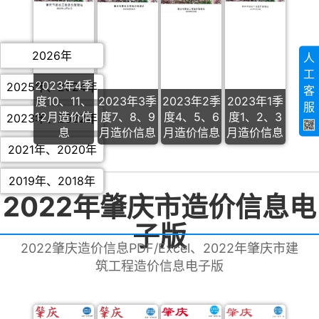
2026年
人
工
2023年4季
2025年
、
2024年
客
度10、11、
2023年3季
2023年2季
2023年1季
服
12月造价信
度7、8、9
度4、5、6
度1、2、3
2023年
、
2022年
息
月造价信息
月造价信息
月造价信息
2021年
、
2020年
2019年
、
2018年
2022年肇庆市造价信息电
子版
2022肇庆造价信息PDF/Excel、2022年肇庆市建
筑工程造价信息电子版