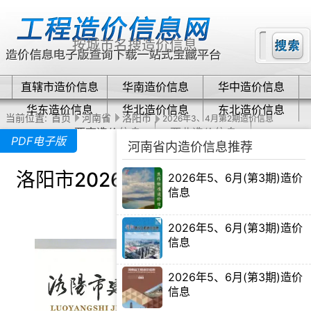
直辖市造价信息
华南造价信息
华中造价信息
华东造价信息
华北造价信息
东北造价信息
当前位置:
首页
河南省
洛阳市
2026年3、4月第2期造价信息
西南造价信息
西北造价信息
PDF电子版
河南省内造价信息推荐
洛阳市2026年3、4月第2期造价
2026年5、6月(第3期)造价
信息
信息下载
【PDF电子版】
2026年5、6月(第3期)造价
信息
【PDF电子版】
2026年5、6月(第3期)造价
信息
【PDF电子版】