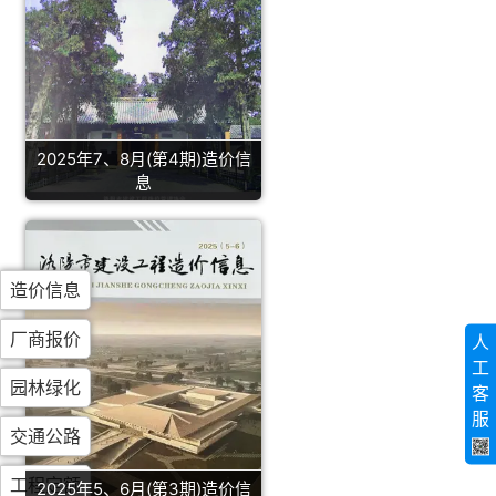
2025年7、8月(第4期)造价信
息
造价信息
厂商报价
人
工
园林绿化
客
服
交通公路
工程定额
2025年5、6月(第3期)造价信