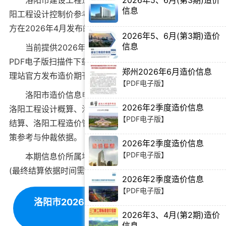
2026年5、6月(第3期)造价
洛阳市建设工程造价信息期刊
别名洛阳造价期刊、洛
信息
阳工程设计控制价参考，由洛阳市建设工程造价管理站官
【PDF电子版】
方在
2026年4月
发布的建筑材料价格信息。
2026年5、6月(第3期)造价
信息
当前
提供2026年3、4月第2期洛阳市工程造价信息
【PDF电子版】
PDF电子版扫描件下载
，所下载造价信息与洛阳市造价管
郑州2026年6月造价信息
理站官方发布造价期刊内容完全一致。
【PDF电子版】
洛阳市造价信息电子版可为
洛阳工程造价招标投标
、
2026年2季度造价信息
洛阳工程设计概算
、
洛阳建设施工图预算
、
洛阳工程竣工
【PDF电子版】
结算
、
洛阳工程造价管理审计
等提供建筑材料价格编制决
策参考与仲裁依据。
2026年2季度造价信息
【PDF电子版】
本期信息价所属地域：洛阳，对应时间为：2026年
(最终结算依据时间需根据工程双方签订合同为准)。
2026年2季度造价信息
【PDF电子版】
洛阳市2026年3、4月第2期造价信息下
载
2026年3、4月(第2期)造价
信息