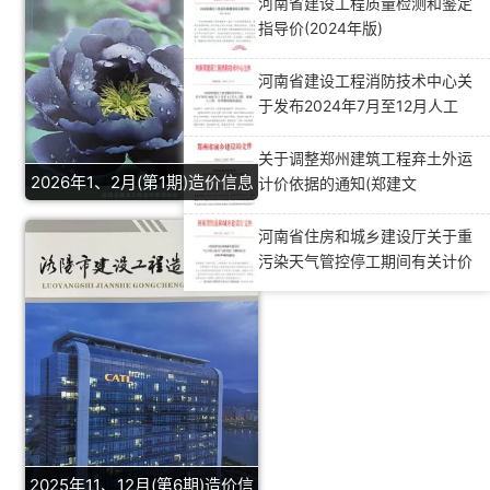
河南省建设工程质量检测和鉴定
指导价(2024年版)
河南省建设工程消防技术中心关
于发布2024年7月至12月人工
费、机械人工费、管理费指数的
通知
关于调整郑州建筑工程弃土外运
2026年1、2月(第1期)造价信息
计价依据的通知(郑建文
[2020]209号)
河南省住房和城乡建设厅关于重
污染天气管控停工期间有关计价
事项的通知(豫建行规[2020]3
号)
2025年11、12月(第6期)造价信