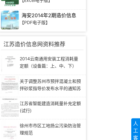
【Excel电子版】
海安2014年2期造价信息
【PDF电子版】
江苏造价信息网资料推荐
2014云南通用安装工程消耗量
定额（设备篇：上、中、下）
关于调整苏州市预拌混凝土和预
拌砂浆指导价发布水平的通知苏
工价〔2017〕6号
江苏省智能建造消耗量补充定额
(试行)
人
徐州市市区工地扬尘污染防治管
工
理规范
客