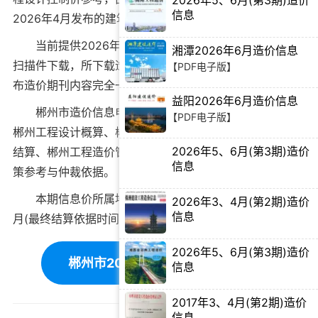
2026年5、6月(第3期)造价
信息
2026年4月
发布的建筑材料价格信息。
【PDF电子版】
当前
提供2026年4月郴州市工程造价信息PDF电子版
湘潭2026年6月造价信息
扫描件下载
，所下载造价信息与郴州市造价管理站官方发
【PDF电子版】
布造价期刊内容完全一致。
益阳2026年6月造价信息
郴州市造价信息电子版可为
郴州工程造价招标投标
、
【PDF电子版】
郴州工程设计概算
、
郴州建设施工图预算
、
郴州工程竣工
2026年5、6月(第3期)造价
结算
、
郴州工程造价管理审计
等提供建筑材料价格编制决
信息
策参考与仲裁依据。
【PDF电子版】
本期信息价所属地域：郴州，对应时间为：2026年4
2026年3、4月(第2期)造价
信息
月(最终结算依据时间需根据工程双方签订合同为准)。
【PDF电子版】
2026年5、6月(第3期)造价
郴州市2026年4月造价信息下载
信息
【PDF电子版】
2017年3、4月(第2期)造价
信息