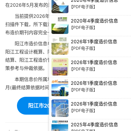
2020年4季度造价信息
在
2026年5月
发布的建筑材料价格信息。
【PDF电子版】
当前
提供2026年5月阳江市工程造价信息PDF电子版
2020年4季度造价信息
扫描件下载
，所下载造价信息与阳江市造价管理站官方发
【PDF电子版】
布造价期刊内容完全一致。
2026年1季度造价信息
阳江市造价信息电子版可为
阳江工程造价招标投标
、
【PDF电子版】
阳江工程设计概算
、
阳江建设施工图预算
、
阳江工程竣工
结算
、
阳江工程造价管理审计
等提供建筑材料价格编制决
2026年1季度造价信息
策参考与仲裁依据。
【PDF电子版】
本期信息价所属地域：阳江，对应时间为：2026年5
2026年1季度造价信息
月(最终结算依据时间需根据工程双方签订合同为准)。
【PDF电子版】
2026年1季度造价信息
阳江市2026年5月造价信息下载
【PDF电子版】
2025年4季度造价信息