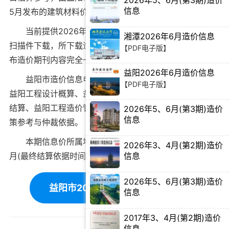
2026年5、6月(第3期)造价
信息
5月
发布的建筑材料价格信息。
【PDF电子版】
当前
提供2026年5月益阳市工程造价信息PDF电子版
湘潭2026年6月造价信息
扫描件下载
，所下载造价信息与益阳市造价管理站官方发
【PDF电子版】
布造价期刊内容完全一致。
益阳2026年6月造价信息
益阳市造价信息电子版可为
益阳工程造价招标投标
、
【PDF电子版】
益阳工程设计概算
、
益阳建设施工图预算
、
益阳工程竣工
结算
、
益阳工程造价管理审计
等提供建筑材料价格编制决
2026年5、6月(第3期)造价
信息
策参考与仲裁依据。
【PDF电子版】
本期信息价所属地域：益阳，对应时间为：2026年5
2026年3、4月(第2期)造价
月(最终结算依据时间需根据工程双方签订合同为准)。
信息
【PDF电子版】
2026年5、6月(第3期)造价
益阳市2026年5月造价信息下载
信息
【PDF电子版】
2017年3、4月(第2期)造价
信息