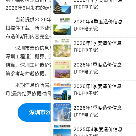
2020年4季度造价信息
【PDF电子版】
2026年6月
发布的建筑材料价格信息。
当前
提供2026年6月深圳市工程造价信息PDF电子版
2020年4季度造价信息
扫描件下载
，所下载造价信息与深圳市造价管理站官方发
【PDF电子版】
布造价期刊内容完全一致。
2026年1季度造价信息
深圳市造价信息电子版可为
深圳工程造价招标投标
、
【PDF电子版】
深圳工程设计概算
、
深圳建设施工图预算
、
深圳工程竣工
2026年1季度造价信息
结算
、
深圳工程造价管理审计
等提供建筑材料价格编制决
【PDF电子版】
策参考与仲裁依据。
本期信息价所属地域：深圳，对应时间为：2026年6
2026年1季度造价信息
【PDF电子版】
月(最终结算依据时间需根据工程双方签订合同为准)。
2026年1季度造价信息
深圳市2026年6月造价信息下载
【PDF电子版】
2025年4季度造价信息