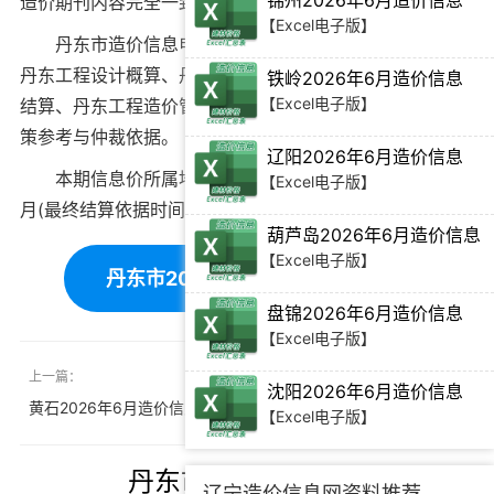
锦州2026年6月造价信息
造价期刊内容完全一致。
【Excel电子版】
丹东市造价信息电子版可为
丹东工程造价招标投标
、
丹东工程设计概算
、
丹东建设施工图预算
、
丹东工程竣工
铁岭2026年6月造价信息
【Excel电子版】
结算
、
丹东工程造价管理审计
等提供建筑材料价格编制决
策参考与仲裁依据。
辽阳2026年6月造价信息
本期信息价所属地域：丹东，对应时间为：2026年5
【Excel电子版】
月(最终结算依据时间需根据工程双方签订合同为准)。
葫芦岛2026年6月造价信息
【Excel电子版】
丹东市2026年5月造价信息下载
盘锦2026年6月造价信息
【Excel电子版】
上一篇：
下一篇：
沈阳2026年6月造价信息
黄石2026年6月造价信息
大连2026年5月造价信息
【Excel电子版】
丹东市造价信息推荐
辽宁造价信息网资料推荐