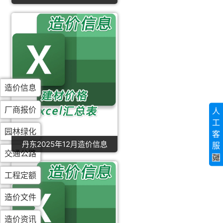
造价信息
厂商报价
人
工
园林绿化
客
丹东2025年12月造价信息
服
交通公路
工程定额
造价文件
造价资讯