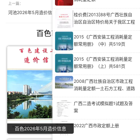
上一篇：
下一篇：
河池2026年5月造价信息
包头2026年6月造价信息
桂价费[2013]88号广西壮族自
治区自治区特价局关于我区工程
造价咨询服务收费标准的通知
百色市造价信息推荐
2015《广西安装工程消耗量定
额常用册》（中）共519页
2015《广西安装工程消耗量定
额常用册》（上）共581页
2008广西壮族自治区市政工程
消耗量定额一土石方工程、道路
工程
广西二造考试模拟题1试题及答
案
2022广西市政定额上册
百色2026年5月造价信息