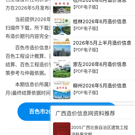
梧州2026年6月造价信息
【PDF电子版】
方在
2026年5月
发布的建筑材料价格信息。
当前
提供2026年5月百色市工程造价信息PDF电子版
桂林2026年6月造价信息
扫描件下载
，所下载造价信息与百色市造价管理站官方发
【PDF电子版】
布造价期刊内容完全一致。
2026年5月上半月造价信息
百色市造价信息电子版可为
百色工程造价招标投标
、
【PDF电子版】
百色工程设计概算
、
百色建设施工图预算
、
百色工程竣工
崇左2026年6月造价信息
结算
、
百色工程造价管理审计
等提供建筑材料价格编制决
【PDF电子版】
策参考与仲裁依据。
本期信息价所属地域：百色，对应时间为：2026年5
柳州2026年5月造价信息
【PDF电子版】
月(最终结算依据时间需根据工程双方签订合同为准)。
百色市2026年5月造价信息下载
广西造价信息网资料推荐
2005广西壮族自治区建筑工程
消耗量定额