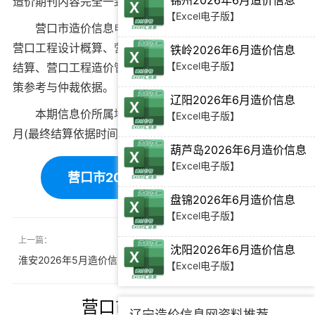
锦州2026年6月造价信息
造价期刊内容完全一致。
【Excel电子版】
营口市造价信息电子版可为
营口工程造价招标投标
、
营口工程设计概算
、
营口建设施工图预算
、
营口工程竣工
铁岭2026年6月造价信息
【Excel电子版】
结算
、
营口工程造价管理审计
等提供建筑材料价格编制决
策参考与仲裁依据。
辽阳2026年6月造价信息
本期信息价所属地域：营口，对应时间为：2026年5
【Excel电子版】
月(最终结算依据时间需根据工程双方签订合同为准)。
葫芦岛2026年6月造价信息
【Excel电子版】
营口市2026年5月造价信息下载
盘锦2026年6月造价信息
【Excel电子版】
上一篇：
下一篇：
沈阳2026年6月造价信息
淮安2026年5月造价信息
锦州2026年5月造价信息
【Excel电子版】
营口市造价信息推荐
辽宁造价信息网资料推荐