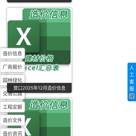
造价信息
厂商报价
人
工
园林绿化
客
营口2025年12月造价信息
服
交通公路
工程定额
造价文件
造价资讯