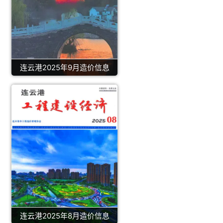
连云港2025年9月造价信息
连云港2025年8月造价信息