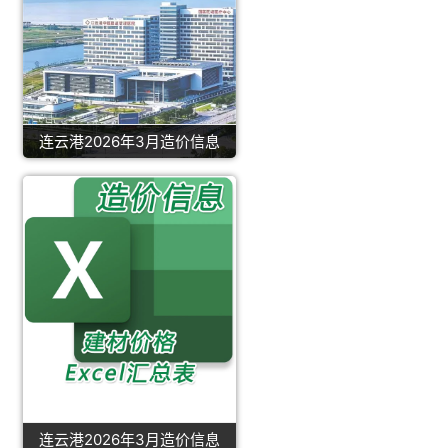
连云港2026年3月造价信息
连云港2026年3月造价信息