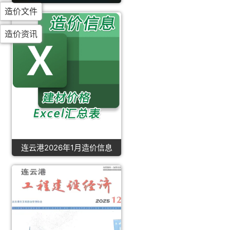
造价文件
造价资讯
连云港2026年1月造价信息