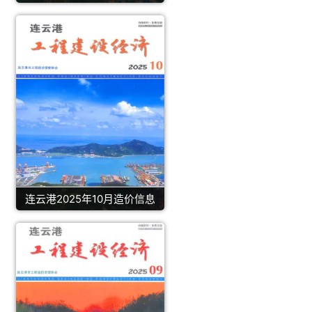
连云港2025年10月造价信息