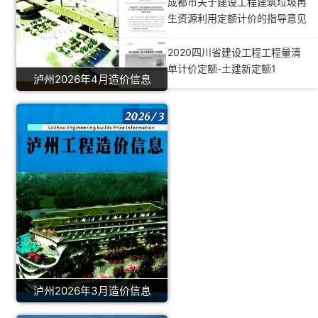
办法》的通知（川建造价发
成都市关于建设工程建筑垃圾再
〔2019〕181号）
生资源利用定额计价的指导意见
(成建价招〔2024〕5号)
2020四川省建设工程工程量清
单计价定额-土建新定额1
泸州2026年4月造价信息
泸州2026年3月造价信息