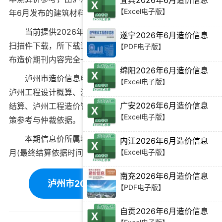
宜宾2026年6月造价信息
【Excel电子版】
年6月
发布的建筑材料价格信息。
当前
提供2026年6月泸州市工程造价信息PDF电子版
遂宁2026年6月造价信息
扫描件下载
，所下载造价信息与泸州市造价管理站官方发
【PDF电子版】
布造价期刊内容完全一致。
绵阳2026年6月造价信息
泸州市造价信息电子版可为
泸州工程造价招标投标
、
【Excel电子版】
泸州工程设计概算
、
泸州建设施工图预算
、
泸州工程竣工
广安2026年6月造价信息
结算
、
泸州工程造价管理审计
等提供建筑材料价格编制决
【Excel电子版】
策参考与仲裁依据。
本期信息价所属地域：泸州，对应时间为：2026年6
内江2026年6月造价信息
【Excel电子版】
月(最终结算依据时间需根据工程双方签订合同为准)。
南充2026年6月造价信息
泸州市2026年6月造价信息下载
【PDF电子版】
自贡2026年6月造价信息