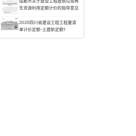
办法》的通知（川建造价发
成都市关于建设工程建筑垃圾再
〔2019〕181号）
生资源利用定额计价的指导意见
(成建价招〔2024〕5号)
2020四川省建设工程工程量清
单计价定额-土建新定额1